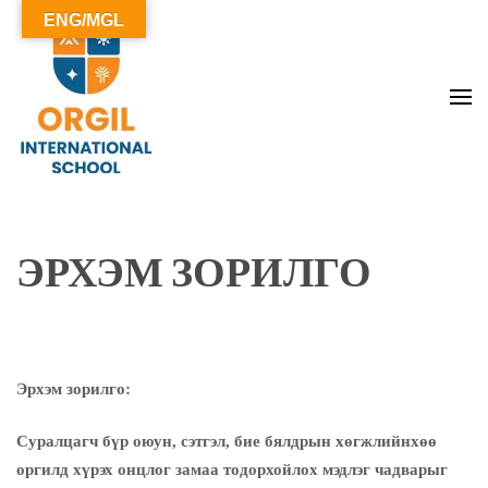
ENG/MGL
ОРГИЛ СУРГУУЛЬ
ЭРХЭМ ЗОРИЛГО
Эрхэм зорилго:
Суралцагч бүр оюун, сэтгэл, бие бялдрын хөгжлийнхөө
оргилд хүрэх онцлог замаа тодорхойлох мэдлэг чадварыг