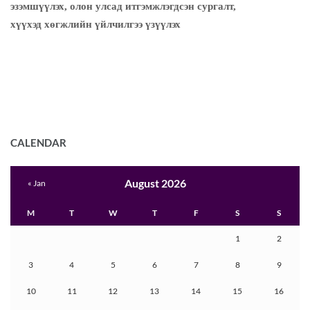
эзэмшүүлэх, олон улсад итгэмжлэгдсэн сургалт,
хүүхэд хөгжлийн үйлчилгээ үзүүлэх
CALENDAR
August 2026
« Jan
M
T
W
T
F
S
S
1
2
3
4
5
6
7
8
9
10
11
12
13
14
15
16