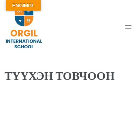
ENG/MGL
ОРГИЛ СУРГУУЛЬ
ТҮҮХЭН ТОВЧООН