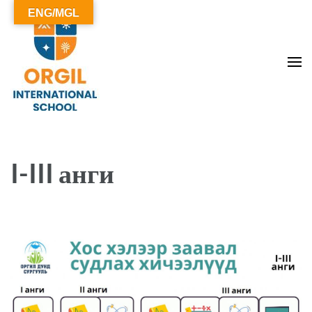
ENG/MGL
ОРГИЛ СУРГУУЛЬ
I-III анги