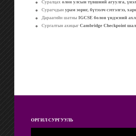
Суралцах
олон улсын түвшний агуулга, үнэл
Сурагчдын
урам зориг, бүтээлч сэтгэлгээ, х
Дараагийн шатны
IGCSE болон үндэсний ахл
Сургалтын ахицыг
Cambridge Checkpoint ша
ОРГИЛ СУРГУУЛЬ
Video