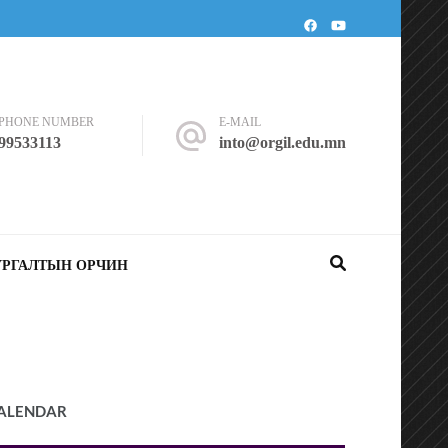
PHONE NUMBER
E-MAIL
99533113
into@orgil.edu.mn
УРГАЛТЫН ОРЧИН
ALENDAR