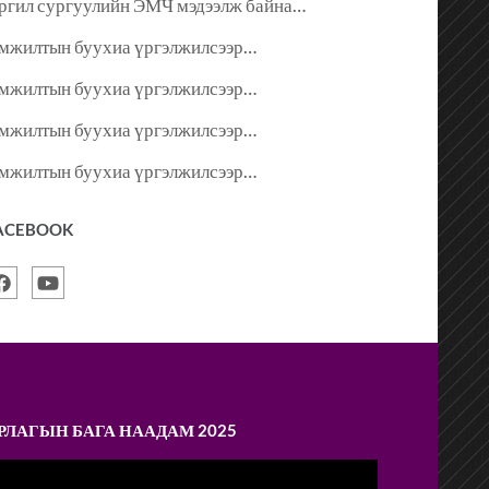
ргил сургуулийн ЭМЧ мэдээлж байна…
мжилтын буухиа үргэлжилсээр…
мжилтын буухиа үргэлжилсээр…
мжилтын буухиа үргэлжилсээр…
мжилтын буухиа үргэлжилсээр…
ACEBOOK
РЛАГЫН БАГА НААДАМ 2025
ideo