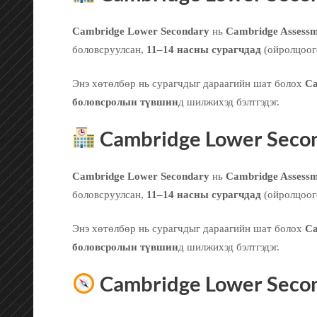
Cambridge Lower Secondary
нь
Cambridge Assessme
боловсруулсан,
11–14 насны сурагчдад
(ойролцоог
Энэ хөтөлбөр нь сурагчдыг дараагийн шат болох
Ca
боловсролын түвшин
д шилжихэд бэлтгэдэг.
Cambridge Lower Secon
Cambridge Lower Secondary
нь
Cambridge Assessme
боловсруулсан,
11–14 насны сурагчдад
(ойролцоог
Энэ хөтөлбөр нь сурагчдыг дараагийн шат болох
Ca
боловсролын түвшин
д шилжихэд бэлтгэдэг.
Cambridge Lower Secon