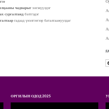
О
гээ
арилцааны чадварыг
хөгжүүлдэг
А
ах сургалтанд
бэлтгэдэг
А
лгалтаар
гадаад үнэлгээгээр баталгаажуулдаг
А
А
F
ОРГИЛЫН ОДОД 2025
У
Video
V