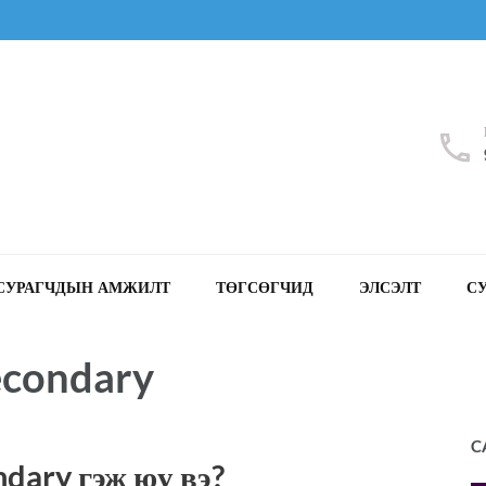
СУРАГЧДЫН АМЖИЛТ
ТӨГСӨГЧИД
ЭЛСЭЛТ
С
econdary
C
dary гэж юу вэ?