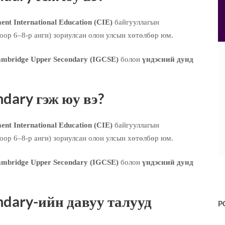
nt International Education (CIE)
байгууллагын
оор 6–8-р анги) зориулсан олон улсын хөтөлбөр юм.
mbridge Upper Secondary (IGCSE)
болон
үндэсний дунд
dary гэж юу вэ?
nt International Education (CIE)
байгууллагын
оор 6–8-р анги) зориулсан олон улсын хөтөлбөр юм.
mbridge Upper Secondary (IGCSE)
болон
үндэсний дунд
dary-ийн давуу талууд
P