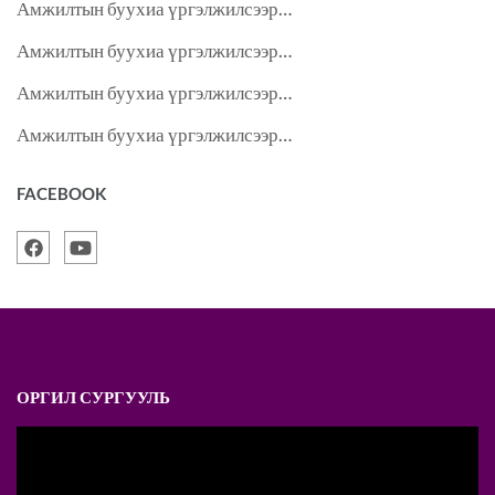
Амжилтын буухиа үргэлжилсээр…
Амжилтын буухиа үргэлжилсээр…
Амжилтын буухиа үргэлжилсээр…
Амжилтын буухиа үргэлжилсээр…
FACEBOOK
ОРГИЛ СУРГУУЛЬ
Video
Player