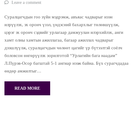
Leave a comment
Суралцагчдын гоо зүйн мэдрэмж, авъяас чадварыг нээн
илрүүлэх, эх оронч үзэл, үндэсний бахархлыг төлөвшүүлж,
цэрэг эх оронч сэдвийг урлагаар дамжуулан илэрхийлэх, анги
хамт олны хамтын ажиллагаа, багаар ажиллах чадварыг
дээшлүүлж, суралцагчдын чөлөөт цагийг үр бүтээлтэй соёлч
боловсон өнгөрүүлэх зорилготой “Урлагийн бага наадам”
Л.Пүрэв-Осор багштай 5-1 ангиар нээж байна. Бүх сурагчдадаа
өндөр амжилтыг…
READ MORE