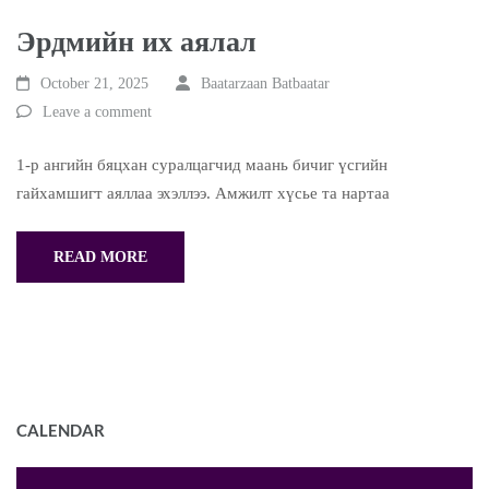
Эрдмийн их аялал
October 21, 2025
Baatarzaan Batbaatar
Leave a comment
1-р ангийн бяцхан суралцагчид маань бичиг үсгийн
гайхамшигт аяллаа эхэллээ. Амжилт хүсье та нартаа
READ MORE
CALENDAR