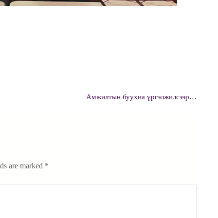
Амжилтын буухиа үргэлжилсээр…
lds are marked
*