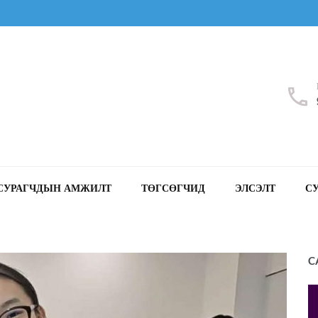
СУРАГЧДЫН АМЖИЛТ
ТӨГСӨГЧИД
ЭЛСЭЛТ
С
C