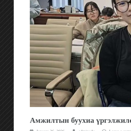
Амжилтын буухиа үргэлжил