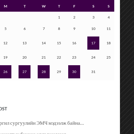
M
T
W
T
F
S
S
1
2
3
4
5
6
7
8
9
10
11
12
13
14
15
16
17
18
19
20
21
22
23
24
25
26
27
28
29
30
31
OST
ргил сургуулийн ЭМЧ мэдээлж байна…