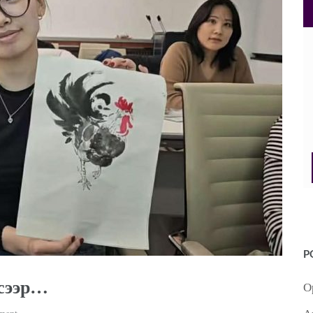
P
сээр…
О