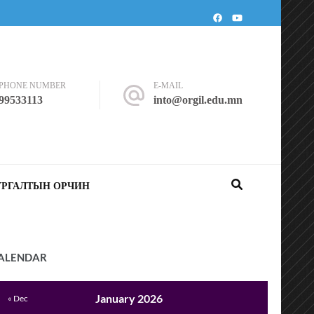
PHONE NUMBER
E-MAIL
99533113
into@orgil.edu.mn
УРГАЛТЫН ОРЧИН
ALENDAR
January 2026
« Dec