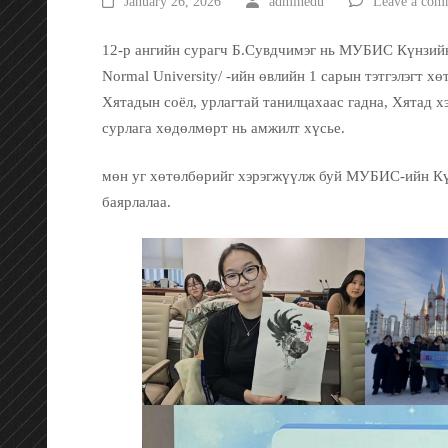
January 26, 2026
adminedu
Leave a com
12-р ангийн сурагч Б.Сувдчимэг нь МУБИС Күнзийн
Normal University/ -ийн өвлийн 1 сарын тэтгэлэгт х
Хятадын соёл, урлагтай танилцахаас гадна, Хятад х
сурлага хөдөлмөрт нь амжилт хүсье.
мөн уг хөтөлбөрийг хэрэгжүүлж буй МУБИС-ийн Кү
баярлалаа.