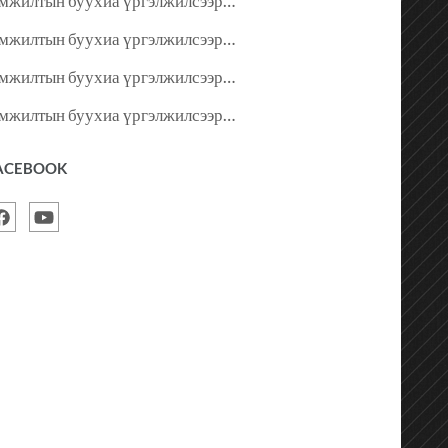
мжилтын буухиа үргэлжилсээр…
мжилтын буухиа үргэлжилсээр…
мжилтын буухиа үргэлжилсээр…
мжилтын буухиа үргэлжилсээр…
ACEBOOK