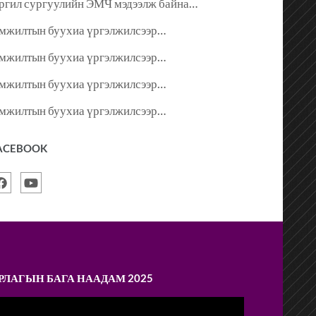
ргил сургуулийн ЭМЧ мэдээлж байна…
мжилтын буухиа үргэлжилсээр…
мжилтын буухиа үргэлжилсээр…
мжилтын буухиа үргэлжилсээр…
мжилтын буухиа үргэлжилсээр…
ACEBOOK
РЛАГЫН БАГА НААДАМ 2025
ideo