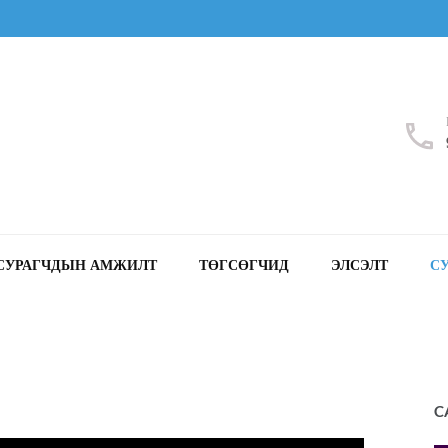
СУРАГЧДЫН АМЖИЛТ
ТӨГСӨГЧИД
ЭЛСЭЛТ
С
C