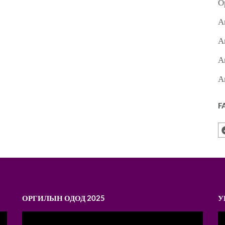
О
А
А
А
А
F
ОРГИЛЫН ОДОД 2025
У
Video
V