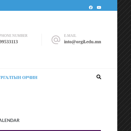
PHONE NUMBER
E-MAIL
99533113
into@orgil.edu.mn
УРГАЛТЫН ОРЧИН
ALENDAR