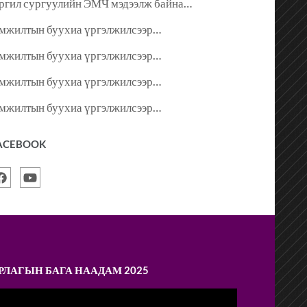
ргил сургуулийн ЭМЧ мэдээлж байна…
мжилтын буухиа үргэлжилсээр…
мжилтын буухиа үргэлжилсээр…
мжилтын буухиа үргэлжилсээр…
мжилтын буухиа үргэлжилсээр…
ACEBOOK
РЛАГЫН БАГА НААДАМ 2025
ideo