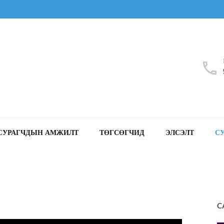
СУРАГЧДЫН АМЖИЛТ
ТӨГСӨГЧИД
ЭЛСЭЛТ
С
C