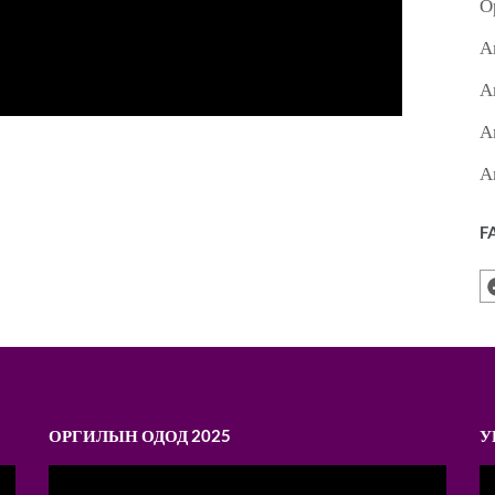
О
А
А
А
А
F
ОРГИЛЫН ОДОД 2025
У
Video
V