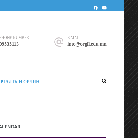
PHONE NUMBER
E-MAIL
99533113
into@orgil.edu.mn
УРГАЛТЫН ОРЧИН
ALENDAR