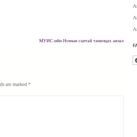
А
А
А
МУИС-ийн Номын сантай танилцах аялал
F
lds are marked
*