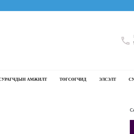
СУРАГЧДЫН АМЖИЛТ
ТӨГСӨГЧИД
ЭЛСЭЛТ
С
C