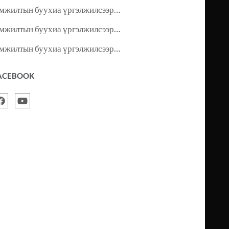
мжилтын буухиа үргэлжилсээр…
мжилтын буухиа үргэлжилсээр…
мжилтын буухиа үргэлжилсээр…
ACEBOOK