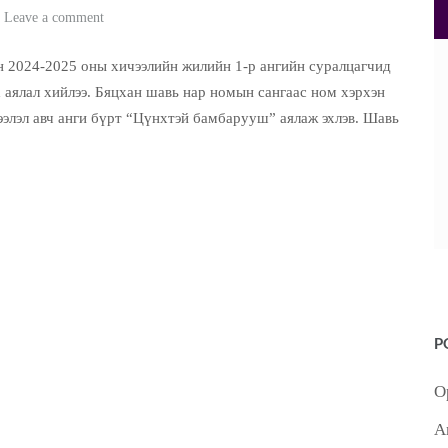
Leave a comment
 2024-2025 оны хичээлийн жилийн 1-р ангийн суралцагчид
 аялал хийлээ. Бяцхан шавь нар номын сангаас ном хэрхэн
ээлэл авч анги бүрт “Цүнхтэй бамбарууш” аялаж эхлэв. Шавь
No Caption
No Caption
No Caption
No Caption
No Caption
No Caption
No Caption
No Caption
No Caption
No Caption
P
No Caption
No Caption
О
No Caption
No Caption
А