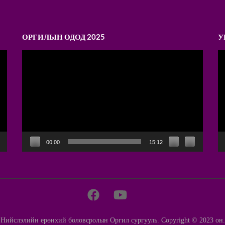
ОРГИЛЫН ОДОД 2025
У
Video
V
Player
P
00:00
15:12
Нийслэлийн ерөнхий боловсролын Оргил сургууль. Copyright © 2023 он.