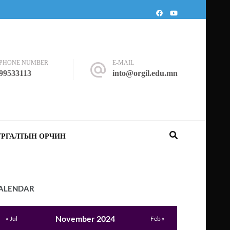
PHONE NUMBER
E-MAIL
99533113
into@orgil.edu.mn
УРГАЛТЫН ОРЧИН
ALENDAR
November 2024
« Jul
Feb »