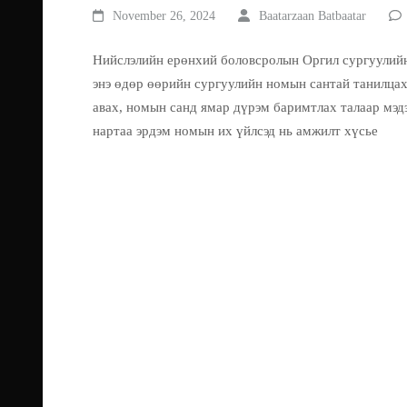
November 26, 2024
Baatarzaan Batbaatar
Нийслэлийн ерөнхий боловсролын Оргил сургуулийн
энэ өдөр өөрийн сургуулийн номын сантай танилцах
авах, номын санд ямар дүрэм баримтлах талаар мэд
нартаа эрдэм номын их үйлсэд нь амжилт хүсье
No Caption
No Caption
No Caption
No Caption
No Caption
No Caption
No Caption