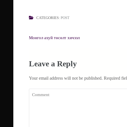
CATEGORIES:
POST
Post
Монгол ахуй төсөлт хичээл
navigation
Leave a Reply
Your email address will not be published.
Required fie
Comment