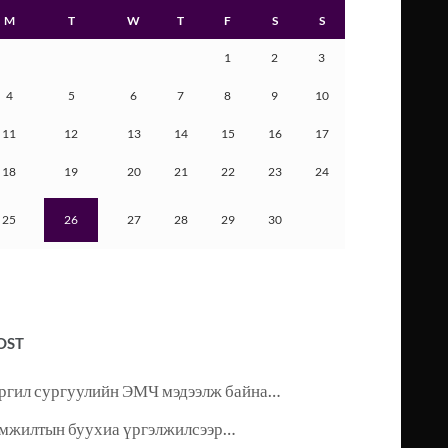
M
T
W
T
F
S
S
1
2
3
4
5
6
7
8
9
10
11
12
13
14
15
16
17
18
19
20
21
22
23
24
25
26
27
28
29
30
OST
ргил сургуулийн ЭМЧ мэдээлж байна…
мжилтын буухиа үргэлжилсээр…