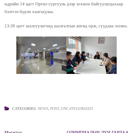
өдрийн 14 цагт Оргил сургууль дээр зохион байгуулагдахаар
бэлтгэл бүрэн хангагдлаа.
13:30 цагт шалгуулагчид шалгалтын ангид орж, суудлаа эзэлнэ.
CATEGORIES:
NEWS
,
POST
,
UNCATEGORIZED
Post
Мэдэгдэл
ОЛИМПИАДЫН ДҮН ГАРЛАА