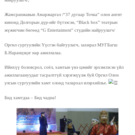
Жамсранжавын Амаржаргал /“37 дугаар Точка” олон ангит
кинонд Долгорын дүр-ийг бүтээсэн, “Black box” театрын
жүжигчин бөгөөд “G Entertaiment” студийн найруулагч/
Оргил сургуулийн Үүсгэн байгуулагч, захирал МУГБагш
Б.Наранцэцэг нар ажиллалаа.
Ийнхүү боловсрол, соёл, хамтын үнэ цэнийг эрхэмлэсэн үйл
ажиллагаануудыг тасралтгүй хэрэгжүүлж буй Оргил Олон
улсын сургуулийн хамт олонд талархал илэрхийлье.
Бид хамтдаа – Бид чадна!