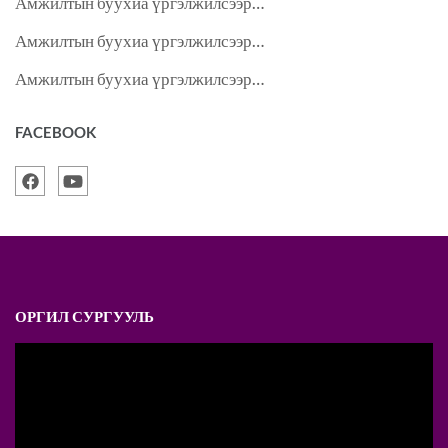
Амжилтын буухиа үргэлжилсээр…
Амжилтын буухиа үргэлжилсээр…
Амжилтын буухиа үргэлжилсээр…
FACEBOOK
ОРГИЛ СУРГУУЛЬ
Video
Player