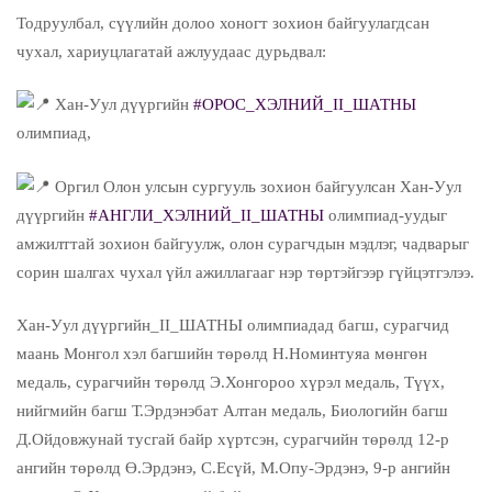
Тодруулбал, сүүлийн долоо хоногт зохион байгуулагдсан
чухал, хариуцлагатай ажлуудаас дурьдвал:
Хан-Уул дүүргийн
#ОРОС_ХЭЛНИЙ_II_ШАТНЫ
олимпиад,
Оргил Олон улсын сургууль зохион байгуулсан Хан-Уул
дүүргийн
#АНГЛИ_ХЭЛНИЙ_II_ШАТНЫ
олимпиад-уудыг
амжилттай зохион байгуулж, олон сурагчдын мэдлэг, чадварыг
сорин шалгах чухал үйл ажиллагааг нэр төртэйгээр гүйцэтгэлээ.
Хан-Уул дүүргийн_II_ШАТНЫ олимпиадад багш, сурагчид
маань Монгол хэл багшийн төрөлд Н.Номинтуяа мөнгөн
медаль, сурагчийн төрөлд Э.Хонгороо хүрэл медаль, Түүх,
нийгмийн багш Т.Эрдэнэбат Алтан медаль, Биологийн багш
Д.Ойдовжунай тусгай байр хүртсэн, сурагчийн төрөлд 12-р
ангийн төрөлд Ө.Эрдэнэ, С.Есүй, М.Опу-Эрдэнэ, 9-р ангийн