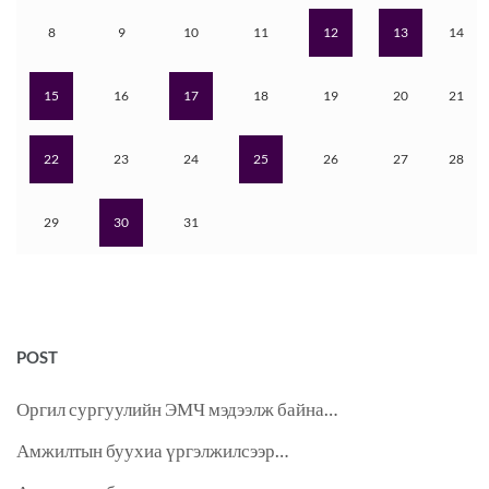
8
9
10
11
12
13
14
15
16
17
18
19
20
21
22
23
24
25
26
27
28
29
30
31
POST
Оргил сургуулийн ЭМЧ мэдээлж байна…
Амжилтын буухиа үргэлжилсээр…