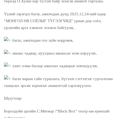
төрөлд О.Хулан нар тусгай байр эзэлсэн амжилт гаргалаа.
Үүний зэрэгцээ багш, ажилчдын дунд 2025.12.24-ний өдөр
“МОНГОЛ ӨВ СОЁЛЫГ ТҮГЭЭГЧИД” уриан дор соёл,
урлагийн арга хэмжээг зохион байгуулж,
багш, ажилчдын гоо зүйн мэдрэмж,
авьяас чадвар, нуугдмал авьяасыг нээн илрүүлэх,
хамт олны багаар ажиллах чадварыг нэмэгдүүлэх,
багш нарын сайн туршлага, бүтээлч сэтгэлгээг сурталчлан
таниулах эрхэм зорилгыг амжилттай хэрэгжүүллээ.
Шүүгчээр:
Боролдойн цагийн С.Мягмар /“Black Box” театр-ын ерөнхий
найруулагч/,