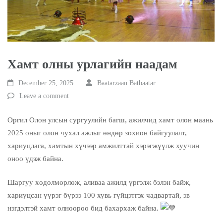
Хамт олны урлагийн наадам
December 25, 2025
Baatarzaan Batbaatar
Leave a comment
Оргил Олон улсын сургуулийн багш, ажилчид хамт олон маань
2025 оныг олон чухал ажлыг өндөр зохион байгуулалт,
хариуцлага, хамтын хүчээр амжилттай хэрэгжүүлж хуучин
оноо үдэж байна.
Шаргуу хөдөлмөрлөж, аливаа ажилд үргэлж бэлэн байж,
хариуцсан үүрэг бүрээ 100 хувь гүйцэтгэх чадвартай, эв
нэгдэлтэй хамт олноороо бид бахархаж байна.