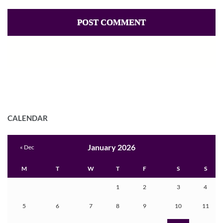
CALENDAR
January 2026
« Dec
M
T
W
T
F
S
S
1
2
3
4
5
6
7
8
9
10
11