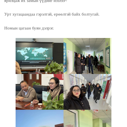
ярилцаж их замын үүдийг нээлээ~
Урт хугацаандаа гэрэлтэй, ерөөлтэй байх болтугай.
Номын цагаан буян дэлрэг.