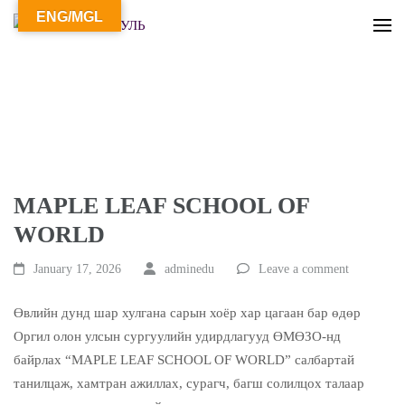
ENG/MGL
ОРГИЛ СУРГУУЛЬ
MAPLE LEAF SCHOOL OF
WORLD
January 17, 2026
adminedu
Leave a comment
Өвлийн дунд шар хулгана сарын хоёр хар цагаан бар өдөр
Оргил олон улсын сургуулийн удирдлагууд ӨМӨЗО-нд
байрлах “MAPLE LEAF SCHOOL OF WORLD” салбартай
танилцаж, хамтран ажиллах, сурагч, багш солилцох талаар